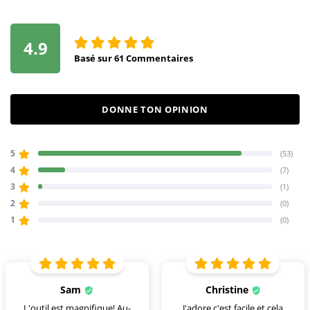
4.9
Basé sur
61
Commentaires
DONNE TON OPINION
5
(53)
4
(7)
3
(1)
2
(0)
1
(0)
Sam
Christine
L'outil est magnifique! Au-
J'adore c'est facile et cela