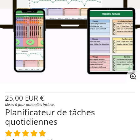
Ag
l'i
Prix
25,00 EUR €
habituel
Mises à jour annuelles incluse.
Prix
/
Planificateur de tâches
unitaire
par
quotidiennes